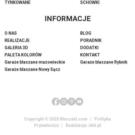
TYNKOWANE
SCHOWKI
INFORMACJE
O NAS
BLOG
REALIZACJE
PORADNIK
GALERIA 3D
DODATKI
PALETA KOLORÓW
KONTAKT
Garaże blaszane mazowieckie
Garaże blaszane Rybnik
Garaże blaszane Nowy Sącz
Odsłony: 2076184 | Aktualnie na stronie: 5
Copyright © 2026 Blaszaki.com
|
Polityka
Prywatności
|
Realizacja:
idel.pl