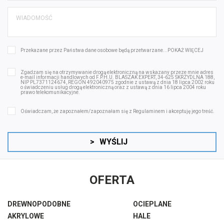
Przekazane przez Państwa dane osobowe będą przetwarzane...
POKAŻ WIĘCEJ
Zgadzam się na otrzymywanie drogą elektroniczną na wskazany przeze mnie adres
e-mail informacji handlowych od F.P.H.U. BLASZAK EXPERT, 34-625 SKRZYDLNA 188,
NIP PL7371124674, REGON 492040975 zgodnie z ustawą z dnia 18 lipca 2002 roku
o świadczeniu usług drogą elektroniczną oraz z ustawą z dnia 16 lipca 2004 roku
prawo telekomunikacyjne.
Oświadczam, że zapoznałem/zapoznałam się z
Regulaminem
i akceptuję jego treść.
>
WYŚLIJ
OFERTA
DREWNOPODOBNE
OCIEPLANE
AKRYLOWE
HALE