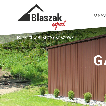
O NAS
EXPERCI W BRANŻY GARAŻOWEJ
G