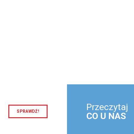
Przeczytaj
SPRAWDŹ!
CO U NAS