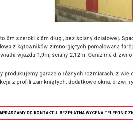
to 6m szeroki x 6m długi, bez ściany działowej. Spa
rdowa z kątowników zimno-giętych pomalowana farb
światła wjazdu 1,9m, ściany 2,12m. Garaż ma drzwi o
ży produkujemy garaże o różnych rozmiarach, z wie
kcja z profili zamkniętych, dodatkowe okna, drzwi, ry
APRASZAMY DO KONTAKTU. BEZPŁATNA WYCENA TELEFONICZ