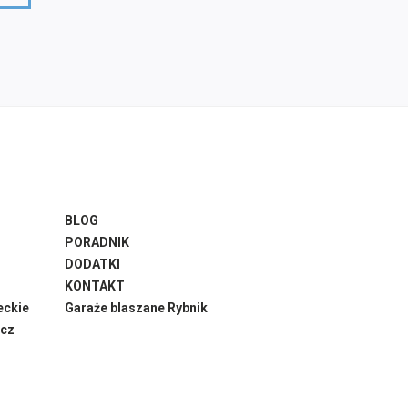
BLOG
PORADNIK
DODATKI
KONTAKT
eckie
Garaże blaszane Rybnik
ącz