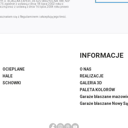
.P.H.U. BLASZAK EXPERT, 34-625 SKRZYDLNA 188, NIP
zgodnie z ustawą z dnia 18 lipca 2002 roku o
iczną oraz z ustawą z dnia 16 lipca 2004 roku prawo
poznałam się z
Regulaminem
i akceptuję jego treść.
INFORMACJE
OCIEPLANE
O NAS
HALE
REALIZACJE
SCHOWKI
GALERIA 3D
PALETA KOLORÓW
Garaże blaszane mazowi
Garaże blaszane Nowy S