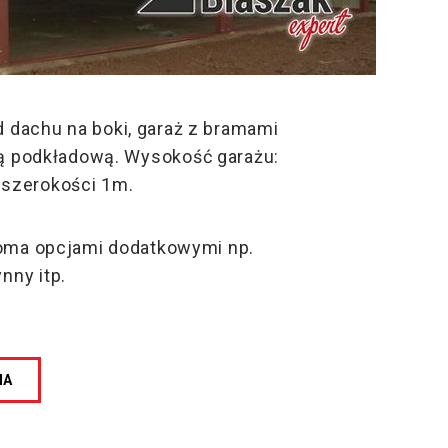
d dachu na boki, garaż z bramami
ą podkładową. Wysokość garażu:
 szerokości 1m.
loma opcjami dodatkowymi np.
nny itp.
NA