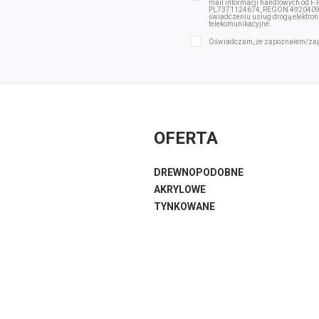
mail informacji handlowych od F
PL7371124674, REGON 492040975 
świadczeniu usług drogą elektron
telekomunikacyjne.
Oświadczam, że zapoznałem/za
OFERTA
DREWNOPODOBNE
AKRYLOWE
TYNKOWANE