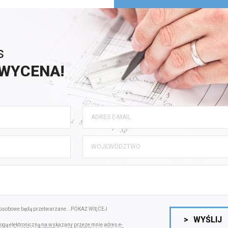
s
WYCENA!
osobowe będą przetwarzane...
POKAŻ WIĘCEJ
>
WYŚLIJ
gą elektroniczną na wskazany przeze mnie adres e-