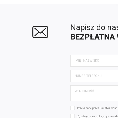
Napisz do na
BEZPŁATNA 
Przekazane przez Państwa dane 
Zgadzam się na otrzymywanie dro