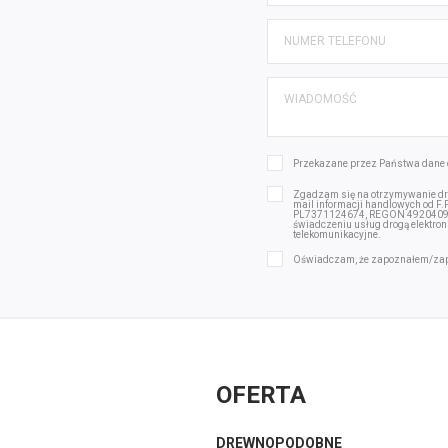
Przekazane przez Państwa dane 
Zgadzam się na otrzymywanie dro
mail informacji handlowych od F
PL7371124674, REGON 492040975 
świadczeniu usług drogą elektron
telekomunikacyjne.
Oświadczam, że zapoznałem/za
OFERTA
DREWNOPODOBNE