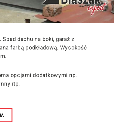
. Spad dachu na boki, garaż z
ana farbą podkładową. Wysokość
2m.
loma opcjami dodatkowymi np.
nny itp.
NA