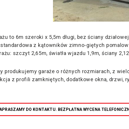
żu to 6m szeroki x 5,5m długi, bez ściany działowej
a standardowa z kątowników zimno-giętych pomalow
rażu: szczyt 2,65m, światła wjazdu 1,9m, ściany 2,1
ży produkujemy garaże o różnych rozmiarach, z wie
kcja z profili zamkniętych, dodatkowe okna, drzwi, ry
APRASZAMY DO KONTAKTU. BEZPŁATNA WYCENA TELEFONICZ