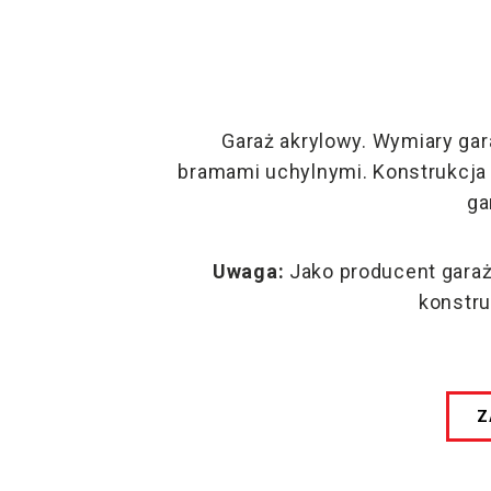
Garaż akrylowy. Wymiary gara
bramami uchylnymi. Konstrukcj
ga
Uwaga:
Jako producent gara
konstru
Z