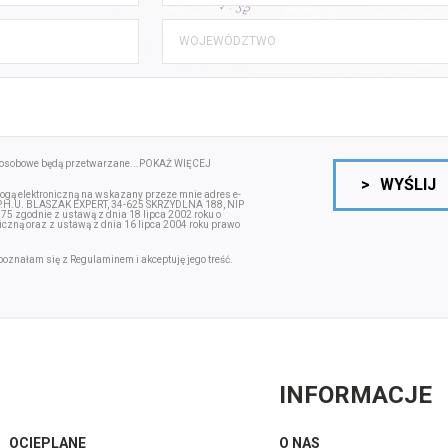
osobowe będą przetwarzane...
POKAŻ WIĘCEJ
>
WYŚLIJ
gą elektroniczną na wskazany przeze mnie adres e-
.P.H.U. BLASZAK EXPERT, 34-625 SKRZYDLNA 188, NIP
zgodnie z ustawą z dnia 18 lipca 2002 roku o
iczną oraz z ustawą z dnia 16 lipca 2004 roku prawo
poznałam się z
Regulaminem
i akceptuję jego treść.
INFORMACJE
OCIEPLANE
O NAS