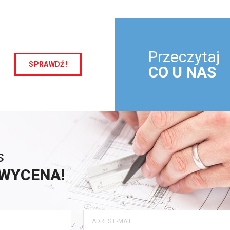
Przeczytaj
SPRAWDŹ!
CO U NAS
s
WYCENA!