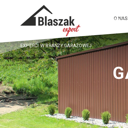
O NAS
EXPERCI W BRANŻY GARAŻOWEJ
G