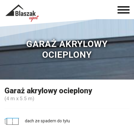
GARAŻ AKRYLOWY
OCIEPLONY
Garaż akrylowy ocieplony
(4 m x 5.5 m)
dach ze spadem do tyłu