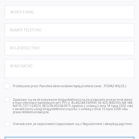
Przekazane przez Państwa dane osobowe będą przetwarzane...
POKAŻ WIĘCEJ
Zgadzam się na otrzymywanie drogą elektroniczną na wskazany przeze mnie adres
e-mail informacji handlowych od F.P.H.U. BLASZAK EXPERT, 34-625 SKRZYDLNA 188,
NIP PL7371124674, REGON 492040975 zgodnie z ustawą z dnia 18 lipca 2002 roku
o świadczeniu usług drogą elektroniczną oraz z ustawą z dnia 16 lipca 2004 roku
prawo telekomunikacyjne.
Oświadczam, że zapoznałem/zapoznałam się z
Regulaminem
i akceptuję jego treść.