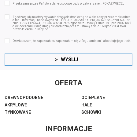
Przekazane przez Państwa dane osobowe będą przetwarzane...
POKAŻ WIĘCEJ
Zgadzam się na otrzymywanie drogą elektroniczną na wskazany przeze mnie adres
e-mail informacji handlowych od F.P.H.U. BLASZAK EXPERT, 34-625 SKRZYDLNA 188,
NIP PL7371124674, REGON 492040975 zgodnie z ustawą z dnia 18 lipca 2002 roku
o świadczeniu usług drogą elektroniczną oraz z ustawą z dnia 16 lipca 2004 roku
prawo telekomunikacyjne.
Oświadczam, że zapoznałem/zapoznałam się z
Regulaminem
i akceptuję jego treść.
>
WYŚLIJ
OFERTA
DREWNOPODOBNE
OCIEPLANE
AKRYLOWE
HALE
TYNKOWANE
SCHOWKI
INFORMACJE