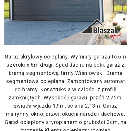
Garaż akrylowy ocieplany. Wymiary garażu to 6m
szeroki x 6m długi. Spad dachu na boki, garaż z
bramą segmentową firmy Wiśniowski. Brama
segmentowa ocieplana. Zamontowany automat
do bramy. Konstrukcja w całości z profili
zamkniętych. Wysokość garażu: przód 2,75m,
światła wjazdu 1,9m, ściana 2,13m. Garaż
ma rynny, okno, drzwi, okucia naroże i dachowe.
Garaż ocieplony styropianem o grubości 3cm, na
życzenie Klienta ocieplamy również