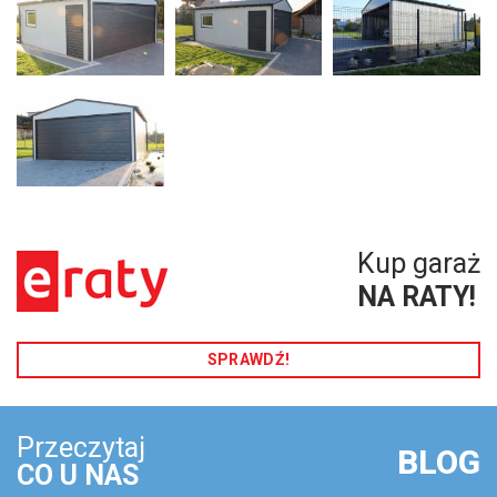
Kup garaż
NA RATY!
SPRAWDŹ!
Przeczytaj
BLOG
CO U NAS