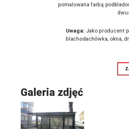
pomalowana farbą podkładow
dwus
Uwaga:
Jako producent 
blachodachówka, okna, drz
Z
Galeria zdjęć