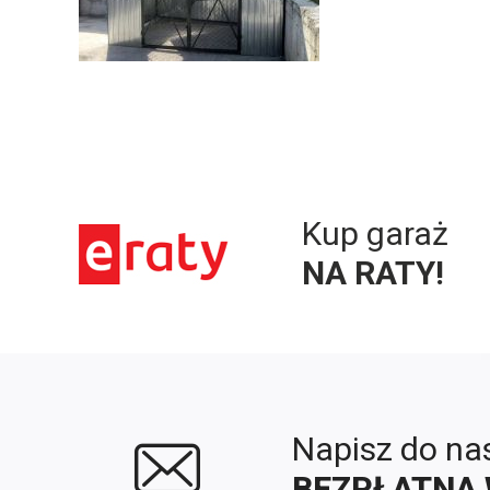
Kup garaż
NA RATY!
Napisz do na
BEZPŁATNA 