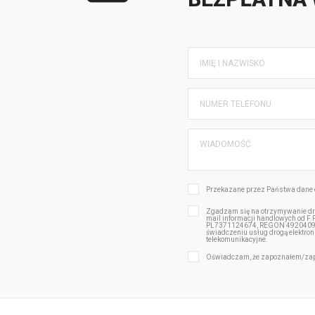
Przekazane przez Państwa dane 
Zgadzam się na otrzymywanie dro
mail informacji handlowych od F
PL7371124674, REGON 492040975 
świadczeniu usług drogą elektron
telekomunikacyjne.
Oświadczam, że zapoznałem/za