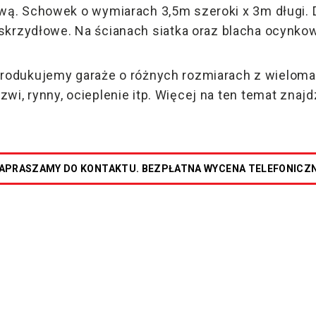
ą. Schowek o wymiarach 3,5m szeroki x 3m długi. D
krzydłowe. Na ścianach siatka oraz blacha ocynko
produkujemy garaże o różnych rozmiarach z wielom
wi, rynny, ocieplenie itp. Więcej na ten temat znaj
APRASZAMY DO KONTAKTU. BEZPŁATNA WYCENA TELEFONICZ