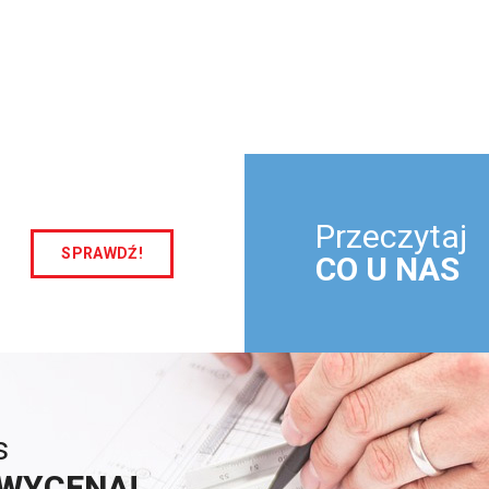
Przeczytaj
SPRAWDŹ!
CO U NAS
s
WYCENA!