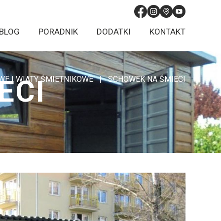
BLOG
PORADNIK
DODATKI
KONTAKT
ECI
E I WIATY ŚMIETNIKOWE
SCHOWEK NA ŚMIECI