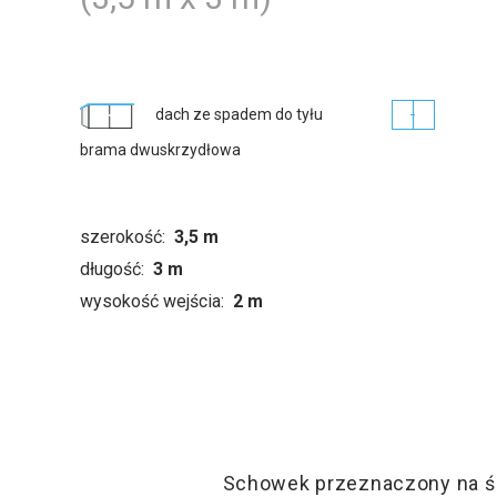
dach ze spadem do tyłu
brama dwuskrzydłowa
szerokość:
3,5 m
długość:
3 m
wysokość wejścia:
2 m
Schowek przeznaczony na śm