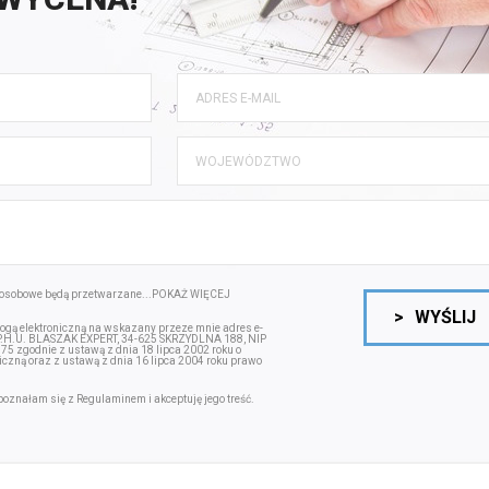
osobowe będą przetwarzane...
POKAŻ WIĘCEJ
>
WYŚLIJ
gą elektroniczną na wskazany przeze mnie adres e-
.P.H.U. BLASZAK EXPERT, 34-625 SKRZYDLNA 188, NIP
zgodnie z ustawą z dnia 18 lipca 2002 roku o
iczną oraz z ustawą z dnia 16 lipca 2004 roku prawo
poznałam się z
Regulaminem
i akceptuję jego treść.