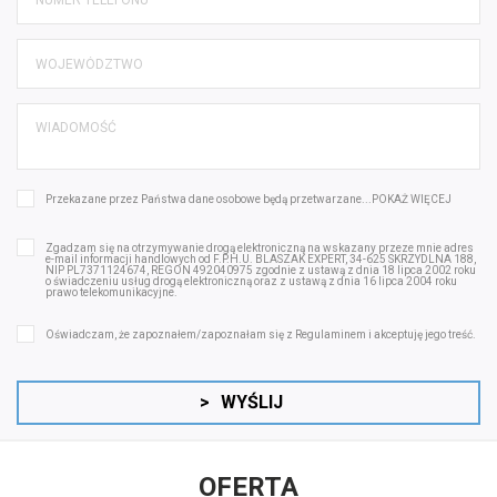
Przekazane przez Państwa dane osobowe będą przetwarzane...
POKAŻ WIĘCEJ
Zgadzam się na otrzymywanie drogą elektroniczną na wskazany przeze mnie adres
e-mail informacji handlowych od F.P.H.U. BLASZAK EXPERT, 34-625 SKRZYDLNA 188,
NIP PL7371124674, REGON 492040975 zgodnie z ustawą z dnia 18 lipca 2002 roku
o świadczeniu usług drogą elektroniczną oraz z ustawą z dnia 16 lipca 2004 roku
prawo telekomunikacyjne.
Oświadczam, że zapoznałem/zapoznałam się z
Regulaminem
i akceptuję jego treść.
>
WYŚLIJ
OFERTA