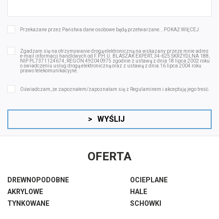
Przekazane przez Państwa dane osobowe będą przetwarzane...
POKAŻ WIĘCEJ
Zgadzam się na otrzymywanie drogą elektroniczną na wskazany przeze mnie adres
e-mail informacji handlowych od F.P.H.U. BLASZAK EXPERT, 34-625 SKRZYDLNA 188,
NIP PL7371124674, REGON 492040975 zgodnie z ustawą z dnia 18 lipca 2002 roku
o świadczeniu usług drogą elektroniczną oraz z ustawą z dnia 16 lipca 2004 roku
prawo telekomunikacyjne.
Oświadczam, że zapoznałem/zapoznałam się z
Regulaminem
i akceptuję jego treść.
>
WYŚLIJ
OFERTA
DREWNOPODOBNE
OCIEPLANE
AKRYLOWE
HALE
TYNKOWANE
SCHOWKI