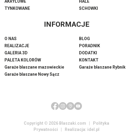
AKRYLOWE
HALE
TYNKOWANE
SCHOWKI
INFORMACJE
O NAS
BLOG
REALIZACJE
PORADNIK
GALERIA 3D
DODATKI
PALETA KOLORÓW
KONTAKT
Garaże blaszane mazowieckie
Garaże blaszane Rybnik
Garaże blaszane Nowy Sącz
Odsłony: 2076615 | Aktualnie na stronie: 6
Copyright © 2026 Blaszaki.com
|
Polityka
Prywatności
|
Realizacja:
idel.pl