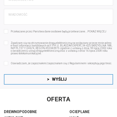
Przekazane przez Państwa dane osobowe będą przetwarzane...
POKAŻ WIĘCEJ
Zgadzam się na otrzymywanie drogą elektroniczną na wskazany przeze mnie adres
e-mail informacji handlowych od F.P.H.U. BLASZAK EXPERT, 34-625 SKRZYDLNA 188,
NIP PL7371124674, REGON 492040975 zgodnie z ustawą z dnia 18 lipca 2002 roku
o świadczeniu usług drogą elektroniczną oraz z ustawą z dnia 16 lipca 2004 roku
prawo telekomunikacyjne.
Oświadczam, że zapoznałem/zapoznałam się z
Regulaminem
i akceptuję jego treść.
>
WYŚLIJ
OFERTA
DREWNOPODOBNE
OCIEPLANE