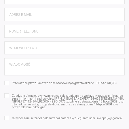
Przekazane przez Państwa dane osobowe będą przetwarzane...
POKAŻ WIĘCEJ
Zgadzam się na otrzymywanie drogą elektroniczną na wskazany przeze mnie adres
e-mail informacji handlowych od F.P.H.U. BLASZAK EXPERT, 34-625 SKRZYDLNA 188,
NIP PL7371124674, REGON 492040975 zgodnie z ustawą z dnia 18 lipca 2002 roku
o świadczeniu usług drogą elektroniczną oraz z ustawą z dnia 16 lipca 2004 roku
prawo telekomunikacyjne.
Oświadczam, że zapoznałem/zapoznałam się z
Regulaminem
i akceptuję jego treść.