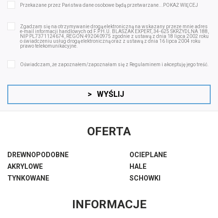
Przekazane przez Państwa dane osobowe będą przetwarzane...
POKAŻ WIĘCEJ
Zgadzam się na otrzymywanie drogą elektroniczną na wskazany przeze mnie adres
e-mail informacji handlowych od F.P.H.U. BLASZAK EXPERT, 34-625 SKRZYDLNA 188,
NIP PL7371124674, REGON 492040975 zgodnie z ustawą z dnia 18 lipca 2002 roku
o świadczeniu usług drogą elektroniczną oraz z ustawą z dnia 16 lipca 2004 roku
prawo telekomunikacyjne.
Oświadczam, że zapoznałem/zapoznałam się z
Regulaminem
i akceptuję jego treść.
>
WYŚLIJ
OFERTA
DREWNOPODOBNE
OCIEPLANE
AKRYLOWE
HALE
TYNKOWANE
SCHOWKI
INFORMACJE