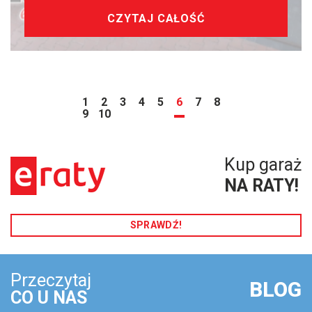
CZYTAJ CAŁOŚĆ
1
2
3
4
5
6
7
8
9
10
Kup garaż
NA RATY!
SPRAWDŹ!
Przeczytaj
BLOG
CO U NAS