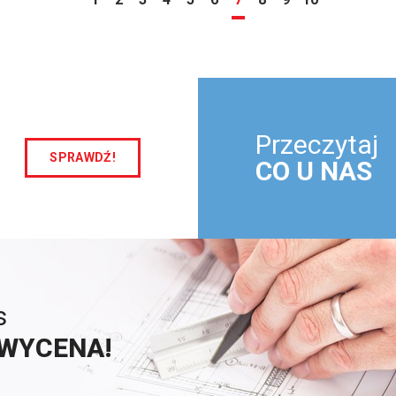
Przeczytaj
SPRAWDŹ!
CO U NAS
s
WYCENA!