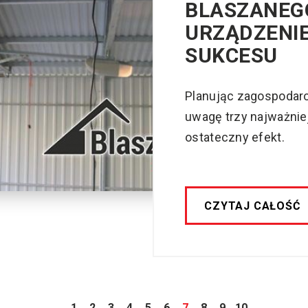
BLASZANEG
URZĄDZENI
SUKCESU
Planując zagospodaro
uwagę trzy najważniej
ostateczny efekt.
CZYTAJ CAŁOŚĆ
1
2
3
4
5
6
7
8
9
10