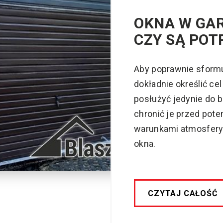
OKNA W GA
CZY SĄ POT
Aby poprawnie sformu
dokładnie określić ce
posłużyć jedynie do 
chronić je przed pote
warunkami atmosfery
okna.
CZYTAJ CAŁOŚĆ