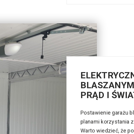
ELEKTRYCZ
BLASZANYM
PRĄD I ŚWI
Postawienie garażu b
planami korzystania z
Warto wiedzieć, że p