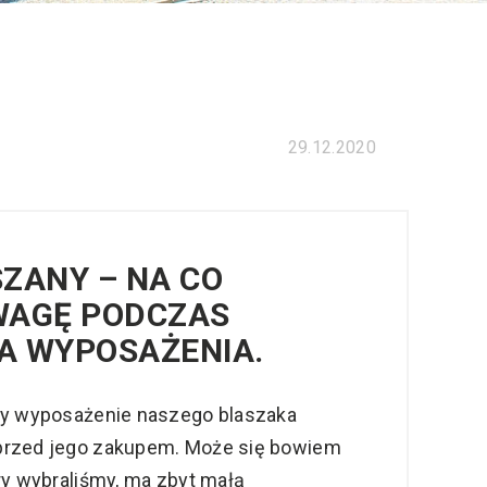
29.12.2020
ZANY – NA CO
WAGĘ PODCZAS
A WYPOSAŻENIA.
by wyposażenie naszego blaszaka
przed jego zakupem. Może się bowiem
ry wybraliśmy, ma zbyt małą