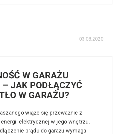
03.08.2020
NOŚĆ W GARAŻU
 – JAK PODŁĄCZYĆ
ATŁO W GARAŻU?
laszanego wiąże się przeważnie z
 energii elektrycznej w jego wnętrzu.
odłączenie prądu do garażu wymaga